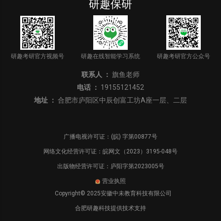
研趣保研
研趣考研官方视频号
研趣在线智能学习系统
研趣考研官方公众号
联系人 ：
旗鱼老师
电话 ：
19155121452
地址 ：
合肥市庐阳区中辰创富工坊A座一层、二层
广播电视许可证：(皖) 字第00877号
网络文化经营许可证：皖网文（2023）3195-048号
出版物经营许可证：庐阳字第2023005号
营业执照
Copyright© 2025安徽中未教育科技有限公司
合肥研趣科技提供技术支持