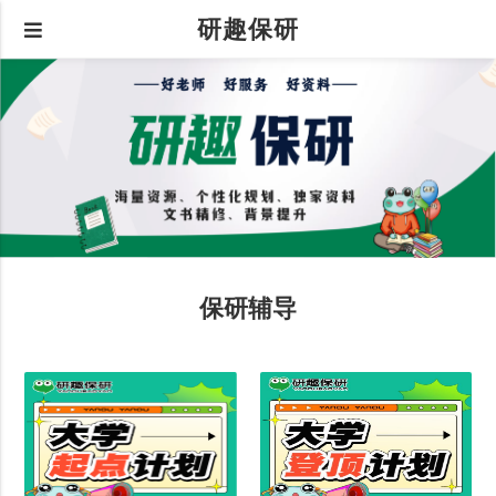
研趣保研
保研辅导